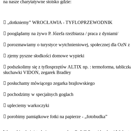
na nasze charytatywne stoisko gdzie:
 „dotkniemy” WROCŁAWIA - TYFLOPRZEWODNIK
 pooglądamy na żywo P. Józefa rzeżbiarza / praca z dyniami/
 porozmawiamy o turystyce wytchnieniowej, społecznej dla OzN z 
 zjemy pyszne słodkości domowe wypieki
 podszkolimy się z tyflosprzętów ALTIX np. : termoforma, tabliczk
słuchawki VIDON, zegarek Bradley
 posłuchamy mówiącego zegarka brajlowskiego
 pochodzimy w specjalnych goglach
 upleciemy warkoczyki
 porobimy pamiątkowe fotki na papierze - „fotobudka”