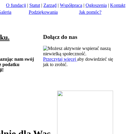
O fundacji
|
Statut
|
Zarząd
|
Współpraca
|
Ogłoszenia
|
Kontakt
aleria
Podziękowania
Jak pomóc?
ku.
Dołącz do nas
Możesz aktywnie wspierać naszą
niewielką społeczność.
kazując nam swój
Przeczytaj więcej
aby dowiedzieć się
 z podatku
jak to zrobić.
i!
Już niedługo zaczynamy...specjalnie dla Was 