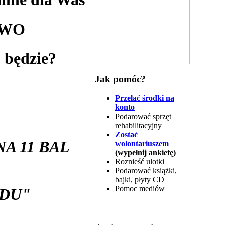
YWO
 będzie?
Jak pomóc?
Przelać środki na
konto
Podarować sprzęt
rehabilitacyjny
Zostać
A 11 BAL
wolontariuszem
(wypełnij ankietę)
Roznieść ulotki
Podarować książki,
bajki, płyty CD
Pomoc mediów
U"