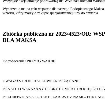
Wszystkie akcje/atrakcje poprowadzą dla WAS nasi kochani Wolontari
Wydarzenie ma na celu wsparcie dla naszego Podopiecznego Maks
wzroku, który marzy o zakupie specjalistycznej lupy do czytania.
Zbiórka publiczna nr 2023/4523/OR: W
DLA MAKSA
Do zobaczenia! PRZYBYWAJCIE!
UWAGA! STROJE HALLOWEEN POŻĄDANE!
PONADTO WSKAZANY DOBRY HUMOR I TROCHĘ GOTÓW
POZDROWIONKA i UDANEJ ZABAWY Z NAMI – FUNDACJA