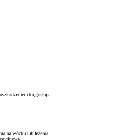
z uszkodzeniem kręgosłupa.
nia na wózku lub leżenia
erspektywy.