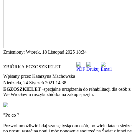
Zmieniony: Wtorek, 18 Listopad 2025 18:34
ZBIÓRKA EGZOSZKIELET
Wpisany przez Katarzyna Machowska
Niedziela, 24 Styczeń 2021 14:38
EGZOSZKIELET
-specjalne urządzenia do rehabilitacji dla osób 
We Wrocławiu ruszyła zbiórka na zakup sprzętu.
"Po co ?
Pozwól umożliwić i daj szansę tysiącom osób, po wielu latach siedze
po prostu wstać na nogi i móc ponownie spojrzeć na Świat z innej p