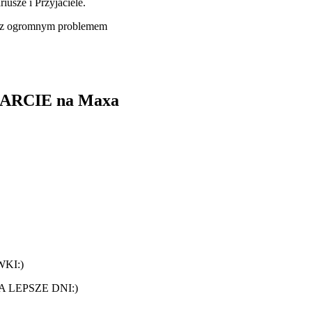
usze i Przyjaciele.
a z ogromnym problemem
SPARCIE na Maxa
KI:)
 LEPSZE DNI:)